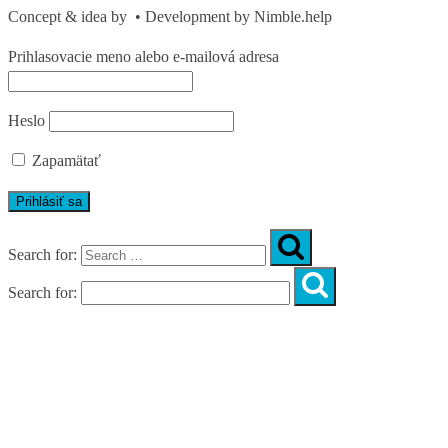
Concept & idea by
• Development by Nimble.help
Prihlasovacie meno alebo e-mailová adresa
Heslo
Zapamätať
Search for:
Search for:
O nás
Skupinové cvičenia
Košice
Fyzio
Tím