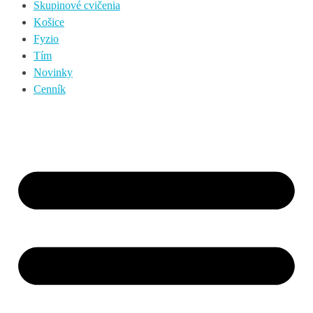
Skupinové cvičenia
Košice
Fyzio
Tím
Novinky
Cenník