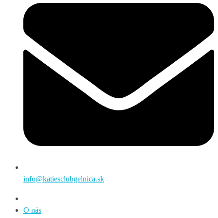
info@katiesclubgelnica.sk
O nás