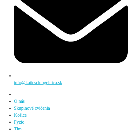
info@katiesclubgelnica.sk
O nás
Skupinové cvičenia
Košice
Fyzio
Tím