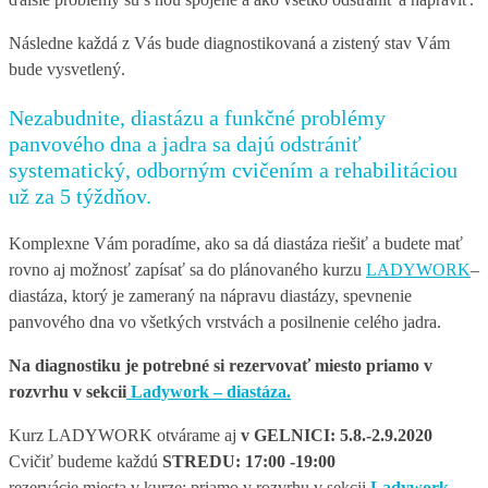
Následne každá z Vás bude diagnostikovaná a zistený stav Vám
bude vysvetlený.
Nezabudnite, diastázu a funkčné problémy
panvového dna a jadra sa dajú odstrániť
systematický, odborným cvičením a rehabilitáciou
už za 5 týždňov.
Komplexne Vám poradíme, ako sa dá diastáza riešiť a budete mať
rovno aj možnosť zapísať sa do plánovaného kurzu
LADYWORK
–
diastáza, ktorý je zameraný na nápravu diastázy, spevnenie
panvového dna vo všetkých vrstvách a posilnenie celého jadra.
Na diagnostiku je potrebné si rezervovať miesto priamo v
rozvrhu v sekcii
Ladywork – diastáza.
Kurz LADYWORK otvárame aj
v GELNICI: 5.8.-2.9.2020
Cvičiť budeme každú
STREDU: 17:00 -19:00
rezervácie miesta v kurze: priamo v rozvrhu v sekcii
Ladywork –