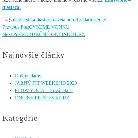
diastáza.
Tags:
diagnostika
diastaza
osveta
porod
zadarmo
zeny
Previous Post
CVIČÍME VONKU
Next Post
REDUKČNÝ ONLINE KURZ
Najnovšie články
Online platby
JARNÝ FIT WEEKEND 2023
FLOW YOGA – Nová lekcia
ONLINE PILATES KURZ
Kategórie