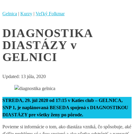
Gelnica
|
Kurzy
|
Veľký Folkmar
DIAGNOSTIKA
DIASTÁZY v
GELNICI
Updated:
13 júla, 2020
STREDA, 29. júl 2020 od 17:15 v Katies club – GELNICA,
SNP 1, je naplánovaná BESEDA spojená s DIAGNOSTIKOU
DIASTÁZY pre všetky ženy po pôrode.
Povieme si informácie o tom, ako diastáza vzniká, čo spôsobuje, aké
ďalšie problémy sú s ňou spojené a ako všetko odstrániť a napraviť.