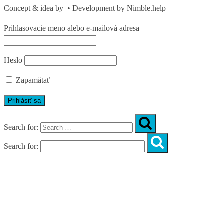
Concept & idea by
• Development by Nimble.help
Prihlasovacie meno alebo e-mailová adresa
Heslo
Zapamätať
Search for:
Search for:
O nás
Skupinové cvičenia
Košice
Fyzio
Tím