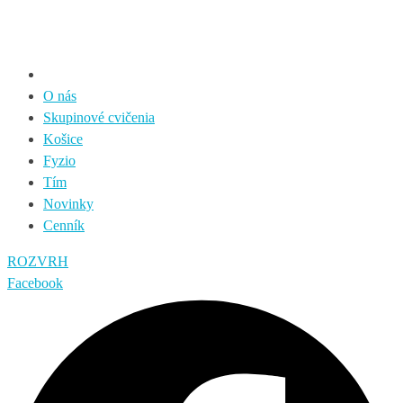
O nás
Skupinové cvičenia
Košice
Fyzio
Tím
Novinky
Cenník
ROZVRH
Facebook