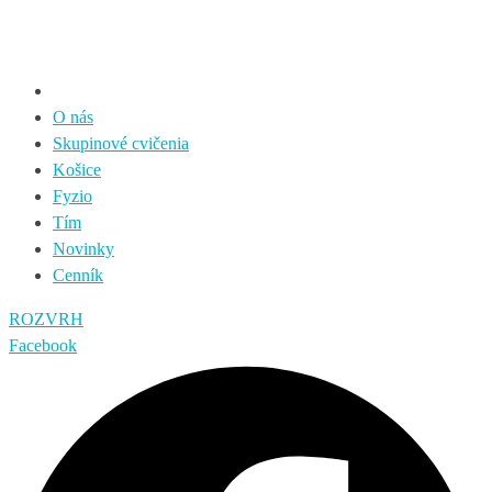
O nás
Skupinové cvičenia
Košice
Fyzio
Tím
Novinky
Cenník
ROZVRH
Facebook