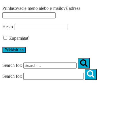
Prihlasovacie meno alebo e-mailová adresa
Heslo
Zapamätať
Search for:
Search for:
O nás
Skupinové cvičenia
Košice
Fyzio
Tím
Novinky
Cenník