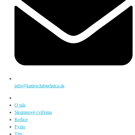
info@katiesclubgelnica.sk
O nás
Skupinové cvičenia
Košice
Fyzio
Tím