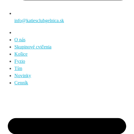
info@katiesclubgelnica.sk
O nás
Skupinové cvičenia
Košice
Fyzio
Tím
Novinky
Cenník