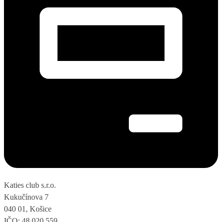
Katies club s.r.o.
Kukučínova 7
040 01, Košice
IČO: 48 020 559