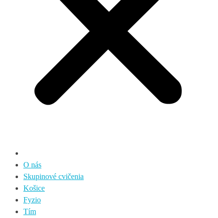
O nás
Skupinové cvičenia
Košice
Fyzio
Tím