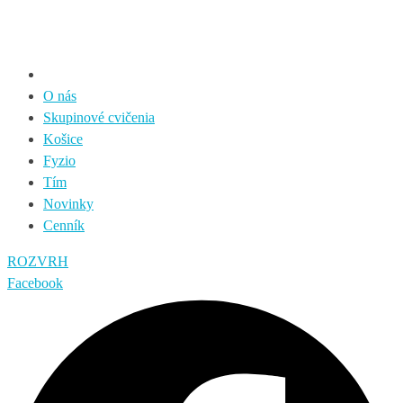
O nás
Skupinové cvičenia
Košice
Fyzio
Tím
Novinky
Cenník
ROZVRH
Facebook