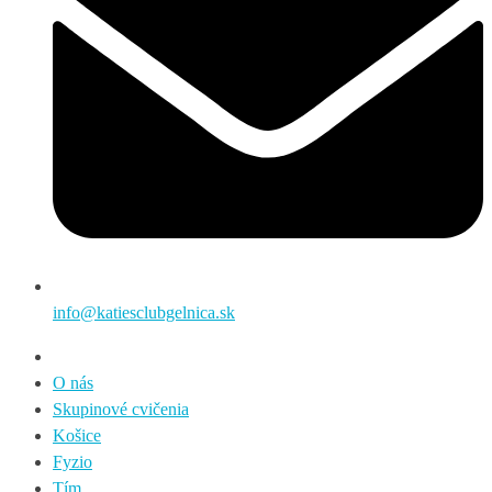
info@katiesclubgelnica.sk
O nás
Skupinové cvičenia
Košice
Fyzio
Tím