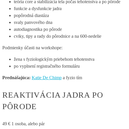
teória core a stabilizácia tela počas tehotenstva a po pôrode
funkcie a dysfunkcie jadra
popôrodná diastáza
svaly panvového dna
autodiagnostika po pôrode
cviky, tipy a rady do pôrodnice a na 600-nedelie
Podmienky účasti na workshope:
žena s fyziologickým priebehom tehotenstva
po vyplnení registračného formuláru
Prednášajúca:
Katie De Chimp
a fyzio tím
REAKTIVÁCIA JADRA PO
PÔRODE
49
€
1 osoba, alebo pár