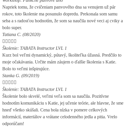
Workshop: Funkčné panvové dno
Napriek tomu, že cvičeniam panvového dna sa venujem už pár
rokov, toto školenie ma posunulo dopredu. Prekonala som samu
seba a s radosťou hodnotím, že som sa naučila nové veci aj cviky a
bolo super.
Tatiana C. (08/2020)





Školenie: TABATA Instructor LVL 1
Kurz bol veľmi dynamický, pútavý, školiteľka úžasná. Predčilo to
moje očakávania. Určite mám záujem o ďalšie školenia s Katie.
Bolo to veľmi inšpirujúce.
Stanka G. (09/2019)





Školenie: TABATA Instructor LVL 1
Školenie bolo skvelé, veľmi veľa som sa naučila. Pozitívne
hodnotím komunikáciu s Katie, jej učenie teórie, ale hlavne, že sme
hneď všetko skúšali. Cena bola nízka v pomere celkových
informácií, materiálov a vrátane celodenného jedla a pitia. Vrelo
odporúčam!