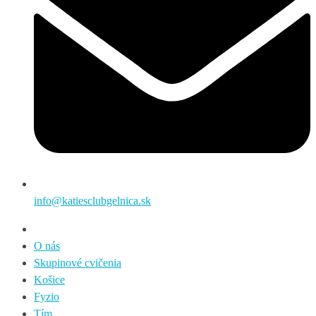
info@katiesclubgelnica.sk
O nás
Skupinové cvičenia
Košice
Fyzio
Tím