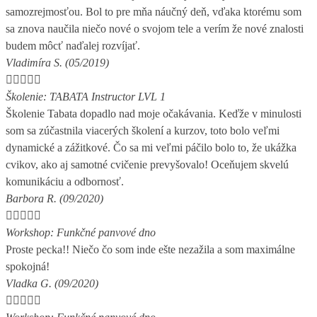
samozrejmosťou. Bol to pre mňa náučný deň, vďaka ktorému som
sa znova naučila niečo nové o svojom tele a verím že nové znalosti
budem môcť naďalej rozvíjať.
Vladimíra S. (05/2019)





Školenie: TABATA Instructor LVL 1
Školenie Tabata dopadlo nad moje očakávania. Keďže v minulosti
som sa zúčastnila viacerých školení a kurzov, toto bolo veľmi
dynamické a zážitkové. Čo sa mi veľmi páčilo bolo to, že ukážka
cvikov, ako aj samotné cvičenie prevyšovalo! Oceňujem skvelú
komunikáciu a odbornosť.
Barbora R. (09/2020)





Workshop: Funkčné panvové dno
Proste pecka!! Niečo čo som inde ešte nezažila a som maximálne
spokojná!
Vladka G. (09/2020)




