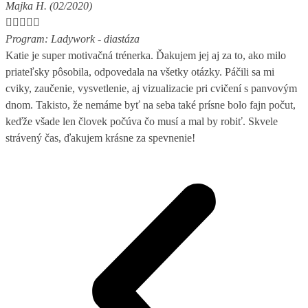
Majka H. (02/2020)





Program: Ladywork - diastáza
Katie je super motivačná trénerka. Ďakujem jej aj za to, ako milo
priateľsky pôsobila, odpovedala na všetky otázky. Páčili sa mi
cviky, zaučenie, vysvetlenie, aj vizualizacie pri cvičení s panvovým
dnom. Takisto, že nemáme byť na seba také prísne bolo fajn počut,
keďže všade len človek počúva čo musí a mal by robiť. Skvele
strávený čas, ďakujem krásne za spevnenie!