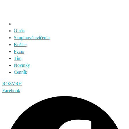
O nás
Skupinové cvičenia
Košice
Fyzio
Tím
Novinky
Cenník
ROZVRH
Facebook