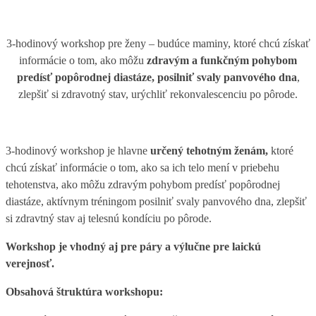
3-hodinový workshop pre ženy – budúce maminy, ktoré chcú získať
informácie o tom, ako môžu
zdravým a funkčným pohybom
predísť popôrodnej diastáze, posilniť svaly panvového dna
,
zlepšiť si zdravotný stav, urýchliť rekonvalescenciu po pôrode.
3-hodinový workshop je hlavne
určený tehotným ženám,
ktoré
chcú získať informácie o tom, ako sa ich telo mení v priebehu
tehotenstva, ako môžu zdravým pohybom predísť popôrodnej
diastáze, aktívnym tréningom posilniť svaly panvového dna, zlepšiť
si zdravtný stav aj telesnú kondíciu po pôrode.
Workshop je vhodný aj pre páry a výlučne pre laickú
verejnosť.
Obsahová štruktúra workshopu: